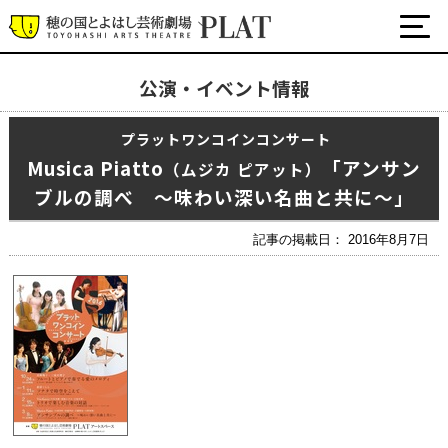
公演・イベント情報
最新の公演・イベント情報
プラットワンコインコンサート
演劇・ダンス・音楽など
Musica Piatto
「アンサン
公式SNS
（ムジカ ピアット）
ワークショップ・講座
ブルの調べ 〜味わい深い名曲と共に〜」
イベント
記事の掲載日： 2016年8月7日
プラットについて
チケット・座席表・鑑賞サポートなど
施設の利用について
サポート