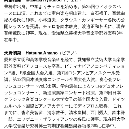
兵藤雅晃 Masaaki Hyoudou
（チェロ）
豊橋市出身。中学よりチェロを始める。第25回ヴィオラスペ
ースに出演。これまでに室内楽を桐山建志、白石禮子、百武由
紀の各氏に師事。小林道夫、クラウス・カンギーサー各氏の公
開レッスンを受講。チェロを鈴木康史、渡邉正和各氏に、現在
花崎薫氏に師事。現在、愛知県立芸術大学音楽学部器楽科3年
在学中。
天野初菜 Hatsuna Amano
（ピアノ）
愛知県立明和高等学校音楽科を経て、愛知県立芸術大学音楽学
部器楽科ピアノコースを卒業。ピティナピアノコンペティショ
ンE級、F級全国大会入選。第7回ロシアンピアノスクール受
講。第12回日本演奏家コンクール全国大会入賞。奏心会フレ
ッシュコンサートvol.3出演。学内選抜によるソロ&デュオフレ
ッシュコンサート、新進演奏家コンサート出演。第24回日本
クラシック音楽コンクール大学女子の部全国大会入賞。ドイツ
ムルハルト国際ピアノアカデミーにてディプロム取得。 これ
までに、沓名美智留、清水敦子、清水皇樹、西川秀人、鈴木謙
一郎、エフゲニー・ザラフィアンツの各氏に師事。現在同大学
大学院音楽研究科博士前期課程鍵盤楽器領域2年に在学中。