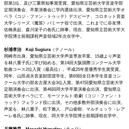
部第1位、及び三重県知事賞受賞。愛知県立芸術大学音楽学部
定期演奏会、卒業演奏会に学内選抜出演。愛知県立芸術大学オ
ペラ《コジ・ファン・トゥッテ》デスピーナ、コロネット音楽
大学シリーズ《魔笛》パミーナ役で出演。これまでに谷友博、
佐橋美起、森川栄子の各氏に師事。現在、愛知県立芸術大学大
学院博士前期課程声楽領域2年次在学中。
杉浦孝治 Koji Sugiura
（テノール）
岡崎市出身。愛知県立芸術大学声楽専攻卒業。15歳より声楽
を林八重子氏に学び始める。第14回大阪国際コンクール大学
歌曲コース2位入賞（最高位）。平成25年度優秀学生賞受賞。
同年、山田貞夫音楽財団奨学生。第69回全日本学生音楽コン
クール大学の部名古屋大会3位入賞。第47回愛知県立芸術大学
定期演奏会に出演。第46回同大学卒業演奏会出演。愛知県立
芸術大学オペラにて、モーツァルト:歌劇《コジ・ファン・ト
ゥッテ》フェランド役に出演。その他多数外部演奏会に出演。
声楽を、林八重子、松下雅人、戸山俊樹、マルチェッラ・レア
ーレ各氏に師事。現在、同大学大学院博士前期課程在学中。