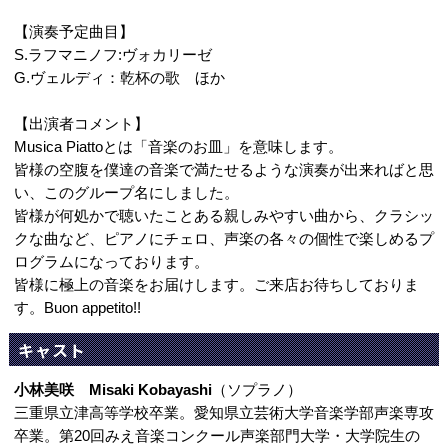
【演奏予定曲目】
S.ラフマニノフ:ヴォカリーゼ
G.ヴェルディ：乾杯の歌 ほか
【出演者コメント】
Musica Piattoとは「音楽のお皿」を意味します。
皆様の空腹を僕達の音楽で満たせるような演奏が出来ればと思
い、このグループ名にしました。
皆様が何処かで聴いたことある親しみやすい曲から、クラシッ
クな曲など、ピアノにチェロ、声楽の各々の個性で楽しめるプ
ログラムになっております。
皆様に極上の音楽をお届けします。ご来店お待ちしておりま
す。Buon appetito!!
キャスト
小林美咲 Misaki Kobayashi
（ソプラノ）
三重県立津高等学校卒業。愛知県立芸術大学音楽学部声楽専攻
卒業。第20回みえ音楽コンクール声楽部門大学・大学院生の