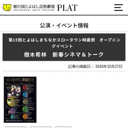
公演・イベント情報
最新の公演・イベント情報
第15回とよはしまちなかスロータウン映画祭 オープニン
演劇・ダンス・音楽など
グイベント
公式SNS
樹木希林 新春シネマ＆トーク
ワークショップ・講座
イベント
記事の掲載日： 2016年10月27日
プラットについて
チケット・座席表・鑑賞サポートなど
施設の利用について
サポート