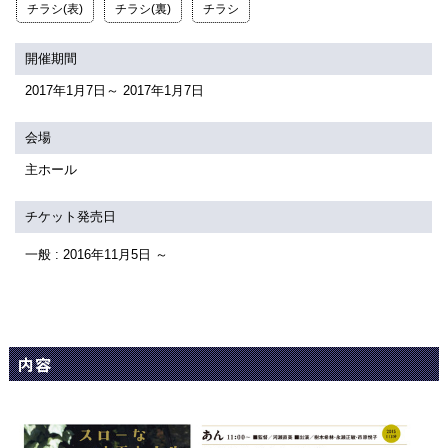
関連団体・施設
チラシ(表)
チラシ(裏)
チラシ
アクセシビリティ/
会員制度のご案内
開催期間
サービス
2017年1月7日～ 2017年1月7日
座席表
月間スケジュール
会場
プラットニュース
出版物・映像
主ホール
チケット発売日
交通アクセス
お問合せ
一般 : 2016年11月5日 ～
サイトマップ
トップに戻る
内容