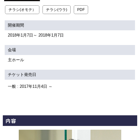
関連団体・施設
チラシ(オモテ）
チラシ(ウラ)
PDF
アクセシビリティ/
会員制度のご案内
サービス
開催期間
2018年1月7日～ 2018年1月7日
座席表
月間スケジュール
プラットニュース
出版物・映像
会場
主ホール
交通アクセス
お問合せ
チケット発売日
一般 : 2017年11月4日 ～
サイトマップ
トップに戻る
内容