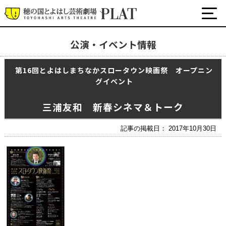
公演・イベント情報
最新の公演・イベント情報
第16回とよはしまちなかスロータウン映画祭 オープニン
演劇・ダンス・音楽など
グイベント
公式SNS
ワークショップ・講座
三浦友和 新春シネマ＆トーク
イベント
記事の掲載日： 2017年10月30日
プラットについて
チケット・座席表・鑑賞サポートなど
施設の利用について
サポート