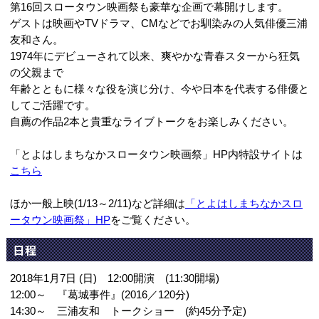
第16回スロータウン映画祭も豪華な企画で幕開けします。
ゲストは映画やTVドラマ、CMなどでお馴染みの人気俳優三浦
友和さん。
1974年にデビューされて以来、爽やかな青春スターから狂気
の父親まで
年齢とともに様々な役を演じ分け、今や日本を代表する俳優と
してご活躍です。
自薦の作品2本と貴重なライブトークをお楽しみください。
「とよはしまちなかスロータウン映画祭」HP内特設サイトは
こちら
ほか一般上映(1/13～2/11)など詳細は
「とよはしまちなかスロ
ータウン映画祭」HP
をご覧ください。
日程
2018年1月7日 (日) 12:00開演 (11:30開場)
12:00～ 『葛城事件』(2016／120分)
14:30～ 三浦友和 トークショー (約45分予定)