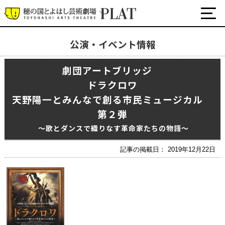
公演・イベント情報
最新の公演・イベント情報
劇団アートブリッジ
演劇・ダンス・音楽など
ドラクロワ
公式SNS
ワークショップ・講座
天野陽一とみんなで創る市民ミュージカル
第２弾
イベント
～歌とダンスで織りなす革命家たちの物語～
プラットについて
記事の掲載日： 2019年12月22日
チケット・座席表・鑑賞サポートなど
施設の利用について
サポート