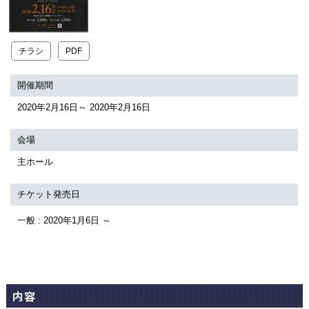
関連団体・施設
アクセシビリティ/
会員制度のご案内
サービス
チラシ
PDF
座席表
月間スケジュール
開催期間
プラットニュース
出版物・映像
2020年2月16日～ 2020年2月16日
会場
交通アクセス
お問合せ
主ホール
チケット発売日
サイトマップ
トップに戻る
一般 : 2020年1月6日 ～
内容