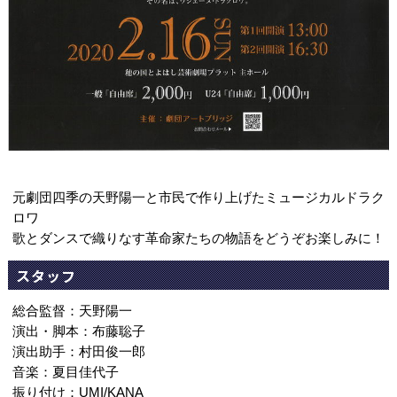
元劇団四季の天野陽一と市民で作り上げたミュージカルドラク
ロワ
歌とダンスで織りなす革命家たちの物語をどうぞお楽しみに！
スタッフ
総合監督：天野陽一
演出・脚本：布藤聡子
演出助手：村田俊一郎
音楽：夏目佳代子
振り付け：UMI/KANA