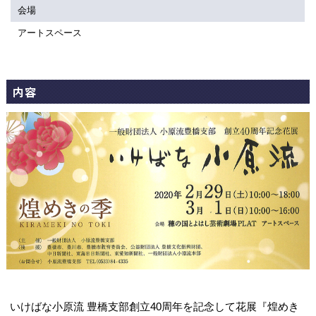
関連団体・施設
会場
アートスペース
アクセシビリティ/
会員制度のご案内
サービス
座席表
月間スケジュール
内容
プラットニュース
出版物・映像
交通アクセス
お問合せ
サイトマップ
トップに戻る
いけばな小原流 豊橋支部創立40周年を記念して花展『煌めき