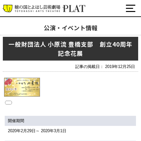
公演・イベント情報
最新の公演・イベント情報
一般財団法人 小原流 豊橋支部 創立40周年
演劇・ダンス・音楽など
記念花展
公式SNS
ワークショップ・講座
記事の掲載日： 2019年12月25日
イベント
プラットについて
チケット・座席表・鑑賞サポートなど
施設の利用について
開催期間
サポート
2020年2月29日～ 2020年3月1日