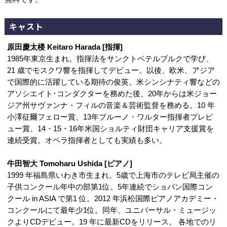
キャスト
原田慶太楼 Keitaro Harada [指揮]
1985年東京生まれ。指揮法をサンクトペテルブルクで学び、
21 歳でモスクワ響を指揮してデビュー。以後、欧米、アジア
で国際的に活躍している期待の俊英。米シンシナティ響などの
アソシエイト･コンダクターを務めた後、20年からは米ジョー
ジア州サヴァンナ・フィルの音楽＆芸術監督を務める。10 年
小澤征爾フェロー賞、13年ブルーノ・ワルター指揮者プレビ
ュー賞、14・15・16年米国ショルティ財団キャリア支援賞を
連続受賞。オペラ指揮者としても実績も多い。
牛田智大 Tomoharu Ushida [ピアノ]
1999 年福島県いわき市生まれ。5歳で上海市のテレビ局主催の
子供コンクール年中の部第1位。5年連続でショパン国際コン
クール in ASIA で第1 位。2012 年浜松国際ピアノアカデミー・
コンクールにて最年少1位。同年、ユニバーサル・ミュージッ
クよりCDデビュー。19 年に最新CDをリリース。 各地でのリ