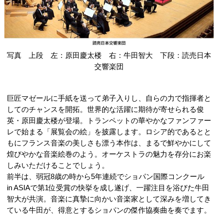
写真 上段 左：原田慶太楼 右：牛田智大 下段：読売日本
交響楽団
巨匠マゼールに手紙を送って弟子入りし、自らの力で指揮者と
してのチャンスを開拓。世界的な活躍に期待が寄せられる俊
英・原田慶太楼が登場。トランペットの華やかなファンファー
レで始まる「展覧会の絵」を披露します。ロシア的であるとと
もにフランス音楽の美しさも漂う本作は、まるで鮮やかにして
煌びやかな音楽絵巻のよう。オーケストラの魅力を存分にお楽
しみいただけることでしょう。
前半は、弱冠8歳の時から5年連続でショパン国際コンクール
in ASIAで第1位受賞の快挙を成し遂げ、一躍注目を浴びた牛田
智大が共演。音楽に真摯に向かい音楽家として深みを増してき
ている牛田が、得意とするショパンの傑作協奏曲を奏でます。