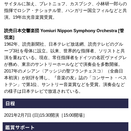
サイタルに加え、プレトニョフ、カスプシク、小林研一郎らの
指揮でロシア・ナショナル管、ハンガリー国立フィルなどと共
演。19年出光音楽賞受賞。
読売日本交響楽団 Yomiuri Nippon Symphony Orchestra [管
弦楽]
1962年、読売新聞社、日本テレビ放送網、読売テレビのグル
ープ3社を母体に設立。以来、世界的な指揮者、ソリストと共
演を重ねている。現在、常任指揮者をドイツの名匠ヴァイグレ
が務め、東京のサントリーホールなどで演奏会を多数開催。
2017年のメシアン〈アッシジの聖フランチェスコ〉（全曲日
本初演）が好評を博し、『音楽の友』誌の「コンサート・ベス
トテン」で第1位、サントリー音楽賞などを受賞。演奏会など
の様子は日本テレビで放送されている。
日程
2021年2月7日 (日)15:30開演［15:00開場］
鑑賞サポート