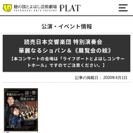
公演・イベント情報
最新の公演・イベント情報
読売日本交響楽団 特別演奏会
演劇・ダンス・音楽など
華麗なるショパン＆《展覧会の絵》
公式SNS
ワークショップ・講座
【本コンサートの会場は「ライフポートとよはしコンサー
トホール」ですのでご注意ください。】
イベント
記事の掲載日： 2020年4月1日
プラットについて
チケット・座席表・鑑賞サポートなど
施設の利用について
サポート