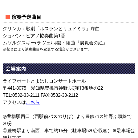
演奏予定曲目
グリンカ：歌劇「ルスランとリュドミラ」序曲
ショパン：ピアノ協奏曲第1番
ムソルグスキー(ラヴェル編)：組曲『展覧会の絵』
※都合により演奏曲目を変更する場合がございます。
会場案内
ライフポートとよはしコンサートホール
〒441-8075 愛知県豊橋市神野ふ頭町3番地の22
TEL:0532-33-2111 FAX:0532-33-2112
アクセスは
こちら
◎豊橋駅西口（西駅前バスのりば）より豊鉄バス神野ふ頭線で
20分
◎豊橋駅より南西、車で約15分（駐車場520台収容）※駐車場は
無料です。