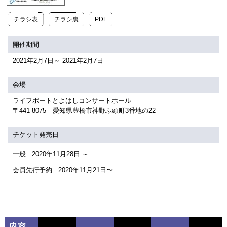
関連団体・施設
チラシ表
チラシ裏
PDF
アクセシビリティ/
会員制度のご案内
サービス
開催期間
座席表
月間スケジュール
2021年2月7日～ 2021年2月7日
プラットニュース
出版物・映像
会場
ライフポートとよはしコンサートホール
〒441-8075 愛知県豊橋市神野ふ頭町3番地の22
交通アクセス
お問合せ
チケット発売日
サイトマップ
トップに戻る
一般 : 2020年11月28日 ～
会員先行予約 : 2020年11月21日〜
内容