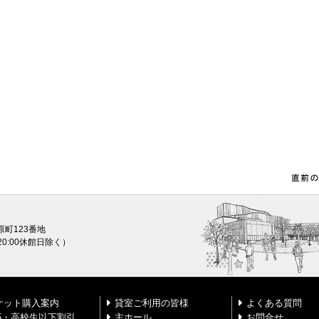
原町123番地
0〜20:00休館日除く）
ケット購入案内
貸室ご利用の皆様
よくある質問
25・高校生以下割引
主ホール
お問合せ