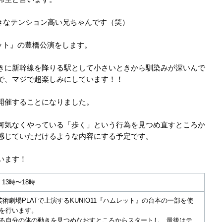
好きなテンション高い兄ちゃんです（笑）
レット』の豊橋公演をします。
きに新幹線を降りる駅として小さいときから馴染みが深いんで
で、マジで超楽しみにしています！！
開催することになりました。
何気なくやっている「歩く」という行為を見つめ直すところか
感じていただけるような内容にする予定です。
います！
）13時〜18時
術劇場PLATで上演するKUNIO11『ハムレット』の台本の一部を使
を行います。
る自分の体の動きを見つめなおすところからスタートし、最後はテ