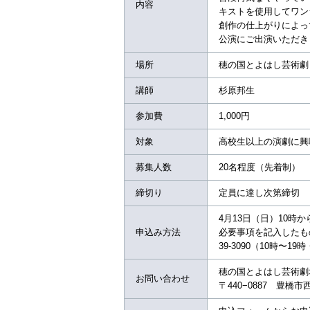
内容
キストを使用してワン
創作の仕上がりによって
公演にご出演いただき
場所
穂の国とよはし芸術劇
講師
杉原邦生
参加費
1,000円
対象
高校生以上の演劇に興
募集人数
20名程度（先着制）
締切り
定員に達し次第締切
4月13日（日）10時
申込み方法
必要事項を記入したもの
39-3090（10時〜
穂の国とよはし芸術劇場PLA
お問い合わせ
〒440−0887 豊橋