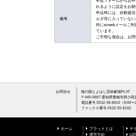
申込フォームからお申込み
れるように設定をお願
申込時には、自動返信
備考
ルダ等に入っていない
特にezwebメール
ています。
ご不明な場合は、お問
お問合せ
穂の国とよはし芸術劇場PLAT
〒440-0887 愛知県豊橋市西小田
電話番号 0532-39-8810（9:0
ファックス番号 0532-55-8192
ホーム
プラットとは
チ
運営方針
U