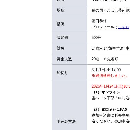
場所
穂の国とよはし芸術劇場
藤田恭輔
講師
プロフィールは
こちら
参加費
500円
対象
14歳～17歳(中学3年
募集人数
20名 ※先着順
3月21日(土)17:00
締切り
※締切延長しました。
2026年1月24日(土)10
（1）オンライン
当ぺージ下部「申し込
（2）窓口またはFAX
参加申込書に必要事項を記
込ください。参加申込
申込み方法