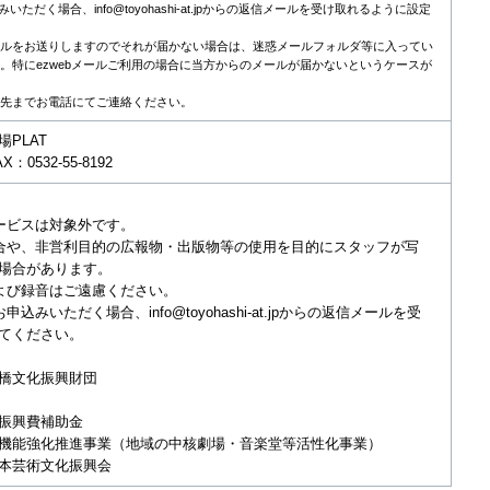
ただく場合、info@toyohashi-at.jpからの返信メールを受け取れるように設定
ルをお送りしますのでそれが届かない場合は、迷惑メールフォルダ等に入ってい
。特にezwebメールご利用の場合に当方からのメールが届かないというケースが
先までお電話にてご連絡ください。
場PLAT
AX：0532-55-8192
ービスは対象外です。
合や、非営利目的の広報物・出版物等の使用を目的にスタッフが写
場合があります。
よび録音はご遠慮ください。
みいただく場合、info@toyohashi-at.jpからの返信メールを受
てください。
橋文化振興財団
振興費補助金
強化推進事業（地域の中核劇場・音楽堂等活性化事業）
芸術文化振興会