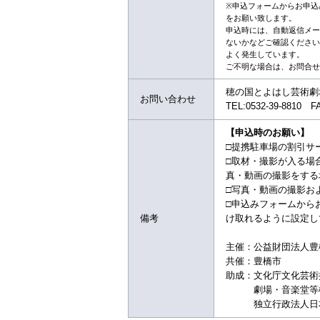
※申込フォームからお申込みい
をお願い致します。
申込時には、自動返信メー
ないかなどご確認ください
よく発生しています。
ご不明な場合は、お問合せ
穂の国とよはし芸術劇
お問い合わせ
TEL:0532-39-8810 F
【申込時のお願い】
□提携駐車場の割引サ
□取材・撮影が入る場
真・動画の撮影をする
□写真・動画の撮影お
□申込みフォームからお申込
備考
け取れるように設定し
主催：公益財団法人豊
共催：豊橋市
助成：文化庁文化芸術
劇場・音楽堂等機能
独立行政法人日本