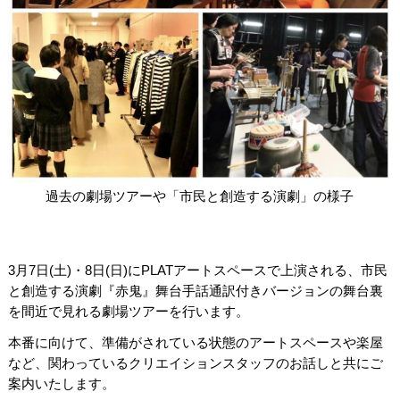
関連団体・施設
アクセシビリティ/
会員制度のご案内
サービス
座席表
月間スケジュール
プラットニュース
出版物・映像
過去の劇場ツアーや「市民と創造する演劇」の様子
交通アクセス
お問合せ
サイトマップ
トップに戻る
3月7日(土)・8日(日)にPLATアートスペースで上演される、市民
と創造する演劇『赤鬼』舞台手話通訳付きバージョンの舞台裏
を間近で見れる劇場ツアーを行います。
本番に向けて、準備がされている状態のアートスペースや楽屋
など、関わっているクリエイションスタッフのお話しと共にご
案内いたします。