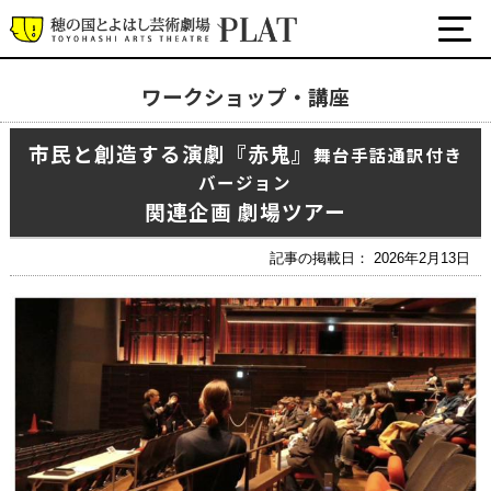
ワークショップ・講座
最新の公演・イベント情報
市民と創造する演劇『赤鬼』
舞台手話通訳付き
演劇・ダンス・音楽など
バージョン
公式SNS
関連企画 劇場ツアー
ワークショップ・講座
イベント
記事の掲載日： 2026年2月13日
プラットについて
チケット・座席表・鑑賞サポートなど
施設の利用について
サポート