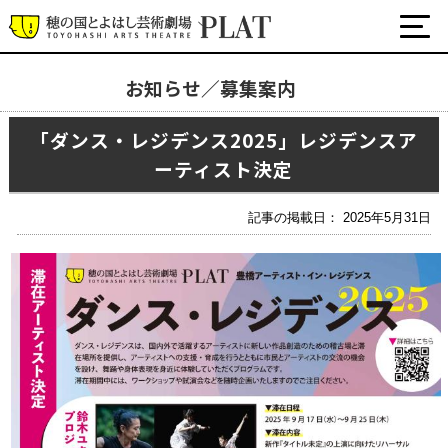
お知らせ／募集案内
お知らせ／募集案内
「ダンス・レジデンス2025」レジデンスア
ーティスト決定
プラットについて
公式SNS
チケット・座席表・鑑賞サポートなど
記事の掲載日： 2025年5月31日
施設の利用について
サポート
関連団体・施設