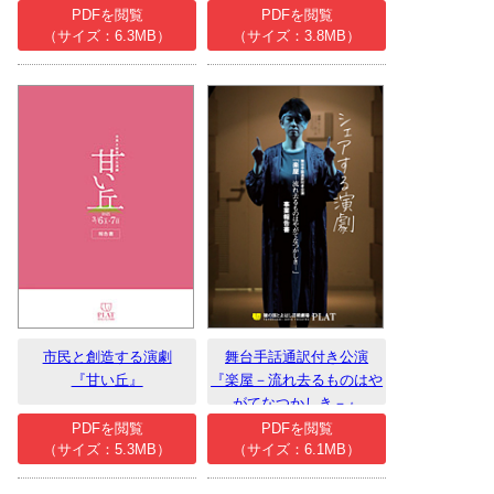
－穂の国の怪物たち－』
ー養成講座
PDFを閲覧
PDFを閲覧
（サイズ：6.3MB）
（サイズ：3.8MB）
市民と創造する演劇
舞台手話通訳付き公演
『甘い丘』
『楽屋－流れ去るものはや
がてなつかしき－』
PDFを閲覧
PDFを閲覧
（サイズ：5.3MB）
（サイズ：6.1MB）