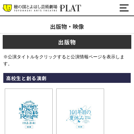
出版物・映像
出版物・映像
出版物
出版物
公式SNS
映像
※公演タイトルをクリックすると公演情報ページを表示しま
す。
プラットについて
高校生と創る演劇
チケット・座席表・鑑賞サポートなど
施設の利用について
サポート
関連団体・施設