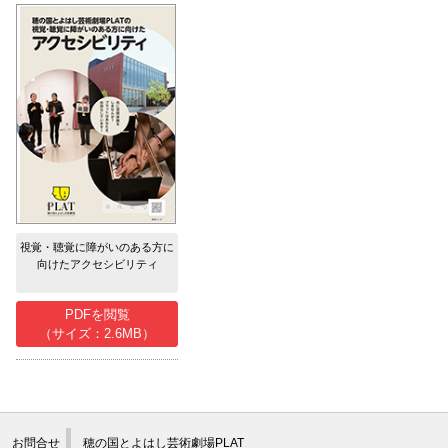
視覚・聴覚に障がいのある方に
向けたアクセシビリティ
PDFを閲覧
（サイズ：2.6MB）
お問合せ
穂の国とよはし芸術劇場PLAT