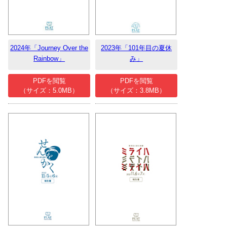
アクセシビリティ/
会員制度のご案内
サービス
2024年「Journey Over the
2023年「101年目の夏休
座席表
月間スケジュール
Rainbow」
み」
プラットニュース
出版物・映像
PDFを閲覧
PDFを閲覧
（サイズ：5.0MB）
（サイズ：3.8MB）
交通アクセス
お問合せ
サイトマップ
トップに戻る