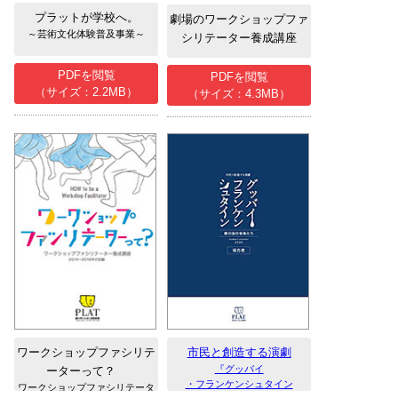
プラットが学校へ。
劇場のワークショップファ
～芸術文化体験普及事業～
シリテーター養成講座
PDFを閲覧
PDFを閲覧
（サイズ：2.2MB）
（サイズ：4.3MB）
ワークショップファシリテ
市民と創造する演劇
『グッバイ
ーターって？
・フランケンシュタイン
ワークショップファシリテータ