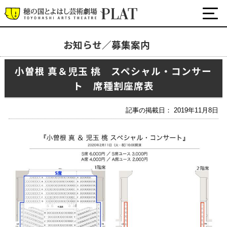
お知らせ／募集案内
お知らせ／募集案内
小曽根 真＆児玉 桃 スペシャル・コンサー
ト 席種割座席表
プラットについて
公式SNS
チケット・座席表・鑑賞サポートなど
記事の掲載日： 2019年11月8日
施設の利用について
サポート
関連団体・施設