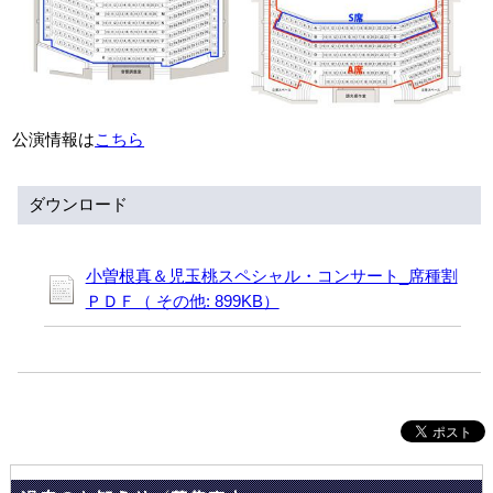
アクセシビリティ/
会員制度のご案内
サービス
座席表
月間スケジュール
公演情報は
こちら
プラットニュース
出版物・映像
ダウンロード
交通アクセス
お問合せ
小曽根真＆児玉桃スペシャル・コンサート_席種割
ＰＤＦ（ その他: 899KB）
サイトマップ
トップに戻る