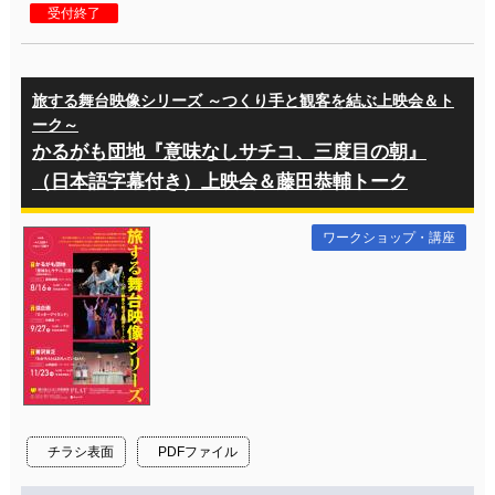
受付終了
旅する舞台映像シリーズ ～つくり手と観客を結ぶ上映会＆ト
ーク～
かるがも団地『意味なしサチコ、三度目の朝』
（日本語字幕付き）上映会＆藤田恭輔トーク
ワークショップ・講座
チラシ表面
PDFファイル