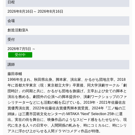
日程
2026年8月16日～ 2026年8月16日
会場
創造活動室A
受付
2026年7月5日 ～
受付中
講師
藤田恭輔
1996年生まれ、秋田県出身。脚本家、演出家、かるがも団地主宰。2018
年に首都大学東京（現：東京都立大学）卒業後、同大学演劇サークル「劇
団時計」の同期と共に、かるがも団地を旗揚げ。主宰および全ての脚本と
演出を務める。劇団外の公演への脚本提供や、演劇ワークショップのファ
シリテーターなどにも活動の幅を広げている。2019年・2021年佐藤佐吉
賞優秀演出賞、2022年佐藤佐吉賞優秀脚本賞受賞。2024年『三ノ輪の三
姉妹』は三鷹市芸術文化センターの MITAKA “Next” Selection 25th に選
出。実在の街を舞台に、映像作品のようなスピード感をもたせながら、現
代に生きる人々の日常や、人間関係の軋みを、時にコミカルに、時にシリ
アスに浮かび上がらせる人間ドラマ/コメディ作品が特徴。