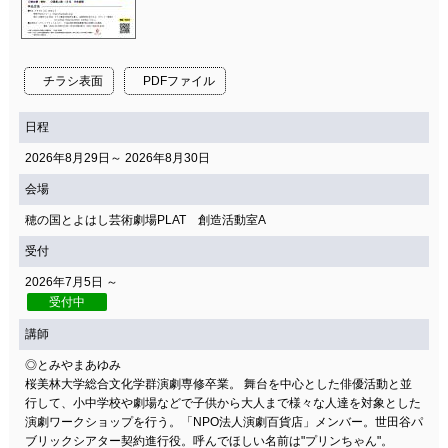
チラシ表面
PDFファイル
日程
2026年8月29日～ 2026年8月30日
会場
穂の国とよはし芸術劇場PLAT 創造活動室A
受付
2026年7月5日 ～
受付中
講師
◎とみやまあゆみ
桜美林大学総合文化学群演劇専修卒業。 舞台を中心とした俳優活動と並
行して、小中学校や劇場などで子供から大人まで様々な人達を対象とした
演劇ワークショップを行う。「NPO法人演劇百貨店」メンバー。世田谷パ
ブリックシアター契約進行役。呼んでほしい名前は"プリンちゃん"。