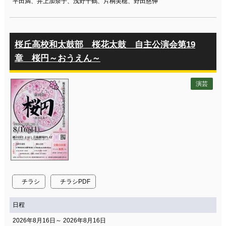
平田満、井上加奈子、浅野千鶴、片桐美穂、野田慈伸
桜丘高校和太鼓部 桜花太鼓 自主公演会第19
章 桜円～おうえん～
演芸
チラシ
チラシPDF
日程
2026年8月16日～ 2026年8月16日