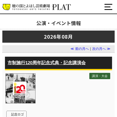
公演・イベント情報
最新の公演・イベント情報
2026年08月
演劇・ダンス・音楽など
公式SNS
≪ 前の月へ
｜
次の月へ ≫
ワークショップ・講座
イベント
市制施行120周年記念式典・記念講演会
講演・大会
プラットについて
チケット・座席表・鑑賞サポートなど
施設の利用について
サポート
記念ロゴ