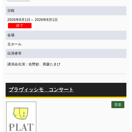
関連団体・施設
日程
アクセシビリティ/
会員制度のご案内
2026年8月1日～ 2026年8月1日
サービス
終了
座席表
月間スケジュール
会場
主ホール
プラットニュース
出版物・映像
出演者等
講演会出演：佐野妙、雨森たきび
交通アクセス
お問合せ
サイトマップ
トップに戻る
ブラヴィッシモ コンサート
音楽