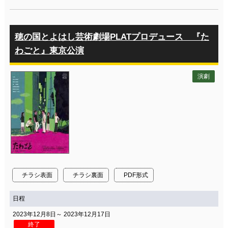
穂の国とよはし芸術劇場PLATプロデュース 『た
わごと』東京公演
演劇
チラシ表面
チラシ裏面
PDF形式
日程
2023年12月8日～ 2023年12月17日
終了