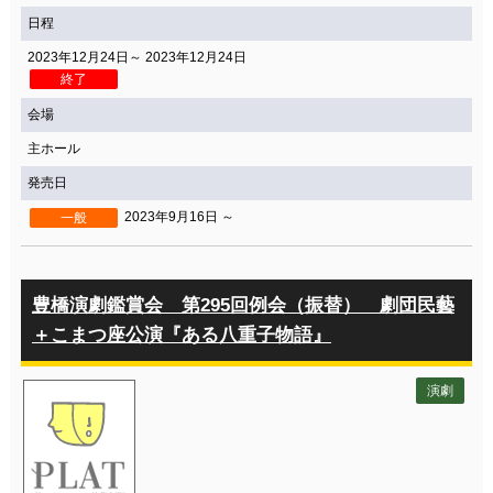
日程
2023年12月24日～ 2023年12月24日
終了
会場
主ホール
発売日
2023年9月16日 ～
一般
豊橋演劇鑑賞会 第295回例会（振替） 劇団民藝
＋こまつ座公演『ある八重子物語』
演劇