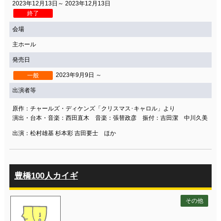
2023年12月13日～ 2023年12月13日
終了
会場
主ホール
発売日
2023年9月9日 ～
一般
出演者等
原作：チャールズ・ディケンズ「クリスマス･キャロル」より
演出・台本・音楽：西田直木 音楽：張替政彦 振付：吉田潔 中川久美
出演：松村雄基 杉本彩 吉田要士 ほか
豊橋100人カイギ
その他