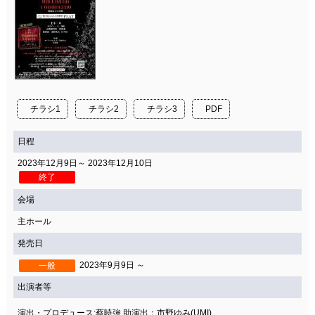
チラシ1
チラシ2
チラシ3
PDF
日程
2023年12月9日～ 2023年12月10日
終了
会場
主ホール
発売日
2023年9月9日 ～
一般
出演者等
演出・プロデュース:蔡暁強 助演出：市野ゆみ(UMI)