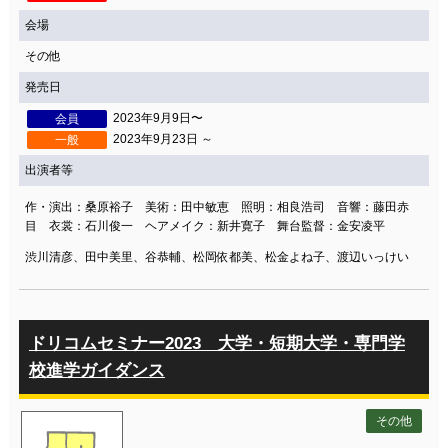
会場
その他
発売日
2023年9月9日〜
会員
2023年9月23日 ～
一般
出演者等
作・演出：桑原裕子 美術：田中敏恵 照明：相良浩司 音響：藤田赤
目 衣裳：石川俊一 ヘアメイク：新井寛子 舞台監督：金安凌平
渋川清彦、田中美里、谷恭輔、松岡依都美、松金よね子、渡辺いっけい
ドリコムセミナー2023 大学・短期大学・専門学
校進学ガイダンス
その他