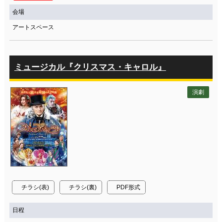
会場
アートスペース
ミュージカル『クリスマス・キャロル』
演劇
チラシ(表)
チラシ(裏)
PDF形式
日程