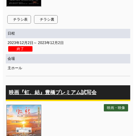
関連団体・施設
アクセシビリティ/
会員制度のご案内
チラシ表
チラシ裏
サービス
日程
座席表
月間スケジュール
2023年12月2日～ 2023年12月2日
プラットニュース
出版物・映像
終了
会場
主ホール
交通アクセス
お問合せ
サイトマップ
トップに戻る
映画『虹、結』豊橋プレミアム試写会
映画・映像