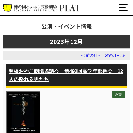
公演・イベント情報
最新の公演・イベント情報
2023年12月
演劇・ダンス・音楽など
公式SNS
≪ 前の月へ
｜
次の月へ ≫
ワークショップ・講座
イベント
豊橋おやこ劇場協議会 第492回高学年部例会 12
人の怒れる男たち
プラットについて
演劇
チケット・座席表・鑑賞サポートなど
施設の利用について
サポート