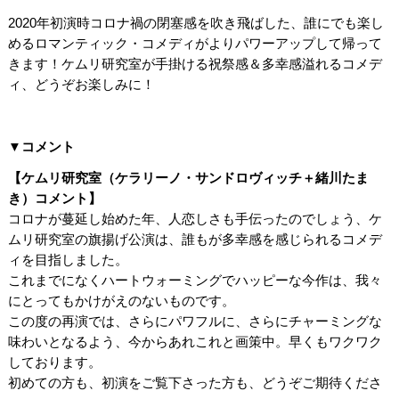
2020年初演時コロナ禍の閉塞感を吹き飛ばした、誰にでも楽し
めるロマンティック・コメディがよりパワーアップして帰って
きます！ケムリ研究室が手掛ける祝祭感＆多幸感溢れるコメデ
ィ、どうぞお楽しみに！
▼コメント
【ケムリ研究室（ケラリーノ・サンドロヴィッチ＋緒川たま
き）コメント】
コロナが蔓延し始めた年、人恋しさも手伝ったのでしょう、ケ
ムリ研究室の旗揚げ公演は、誰もが多幸感を感じられるコメデ
ィを目指しました。
これまでになくハートウォーミングでハッピーな今作は、我々
にとってもかけがえのないものです。
この度の再演では、さらにパワフルに、さらにチャーミングな
味わいとなるよう、今からあれこれと画策中。早くもワクワク
しております。
初めての方も、初演をご覧下さった方も、どうぞご期待くださ