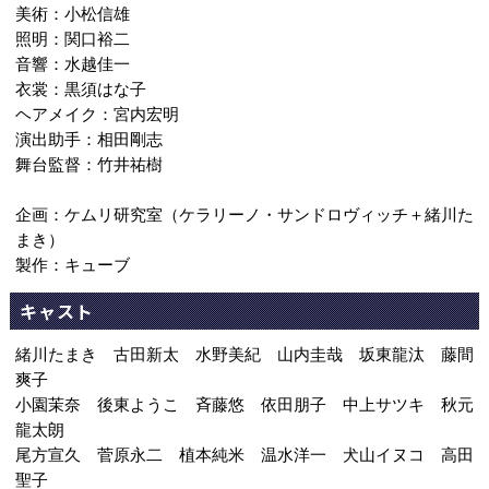
美術：小松信雄
照明：関口裕二
音響：水越佳一
衣裳：黒須はな子
ヘアメイク：宮内宏明
演出助手：相田剛志
舞台監督：竹井祐樹
企画：ケムリ研究室（ケラリーノ・サンドロヴィッチ＋緒川た
まき）
製作：キューブ
キャスト
緒川たまき 古田新太 水野美紀 山内圭哉 坂東龍汰 藤間
爽子
小園茉奈 後東ようこ 斉藤悠 依田朋子 中上サツキ 秋元
龍太朗
尾方宣久 菅原永二 植本純米 温水洋一 犬山イヌコ 高田
聖子