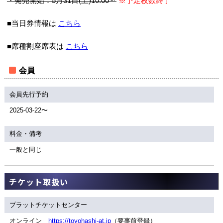
・発売開始：5月31日(土)10:00～
※予定枚数終了
■当日券情報は
こちら
■席種割座席表は
こちら
会員
会員先行予約
2025-03-22〜
料金・備考
一般と同じ
チケット取扱い
プラットチケットセンター
オンライン
https://toyohashi-at.jp
（要事前登録）