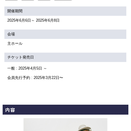
関連団体・施設
開催期間
アクセシビリティ/
会員制度のご案内
2025年6月6日～ 2025年6月8日
サービス
座席表
月間スケジュール
会場
主ホール
プラットニュース
出版物・映像
チケット発売日
一般 : 2025年4月5日 ～
交通アクセス
お問合せ
会員先行予約 : 2025年3月22日〜
サイトマップ
トップに戻る
内容