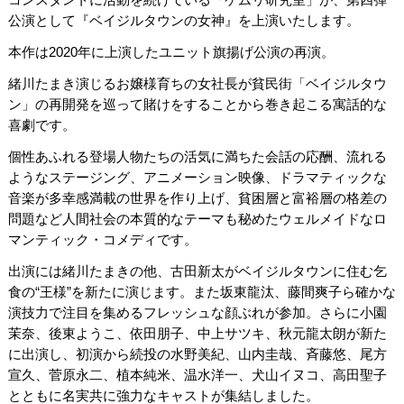
公演として『ベイジルタウンの女神』を上演いたします。
本作は2020年に上演したユニット旗揚げ公演の再演。
緒川たまき演じるお嬢様育ちの女社長が貧民街「ベイジルタウ
ン」の再開発を巡って賭けをすることから巻き起こる寓話的な
喜劇です。
個性あふれる登場人物たちの活気に満ちた会話の応酬、流れる
ようなステージング、アニメーション映像、ドラマティックな
音楽が多幸感満載の世界を作り上げ、貧困層と富裕層の格差の
問題など人間社会の本質的なテーマも秘めたウェルメイドなロ
マンティック・コメディです。
出演には緒川たまきの他、古田新太がベイジルタウンに住む乞
食の“王様”を新たに演じます。また坂東龍汰、藤間爽子ら確かな
演技力で注目を集めるフレッシュな顔ぶれが参加。さらに小園
茉奈、後東ようこ、依田朋子、中上サツキ、秋元龍太朗が新た
に出演し、初演から続投の水野美紀、山内圭哉、斉藤悠、尾方
宣久、菅原永二、植本純米、温水洋一、犬山イヌコ、高田聖子
とともに名実共に強力なキャストが集結しました。