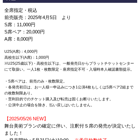
全席指定・税込
前売販売：2025年4月5日 より
S席：11,000円
S席ペア：20,000円
A席：8,000円
U25(A席)：4,000円
高校生以下(A席)：1,000円
※U25(25歳以下)・高校生以下は、一般発売日からプラットチケットセンター
にて取扱い。一人1枚・枚数限定・座席指定不可・入場時本人確認書類提示。
・S席ペアは、前売のみ・枚数限定。
・各発売初日は、お一人様一申込みにつき1公演4枚もしくはS席ペア2組まで
の枚数制限あり。
・営利目的でのチケット購入及び転売は固くお断りいたします。
・公演中止の場合を除き、払い戻しはいたしません。
【2025/05/26 NEW】
舞台美術プランの確定に伴い、注釈付Ｓ席の発売が決定いたし
ました！