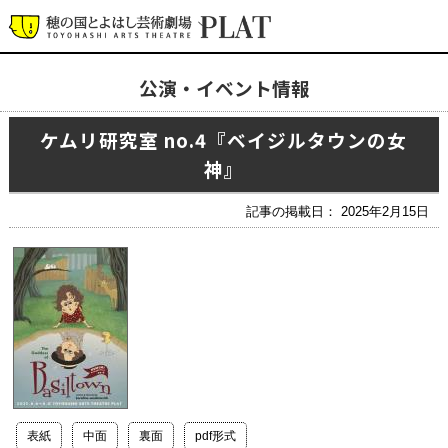
公演・イベント情報
最新の公演・イベント情報
ケムリ研究室 no.4『ベイジルタウンの女
演劇・ダンス・音楽など
神』
公式SNS
ワークショップ・講座
記事の掲載日： 2025年2月15日
イベント
プラットについて
チケット・座席表・鑑賞サポートなど
施設の利用について
サポート
表紙
中面
裏面
pdf形式