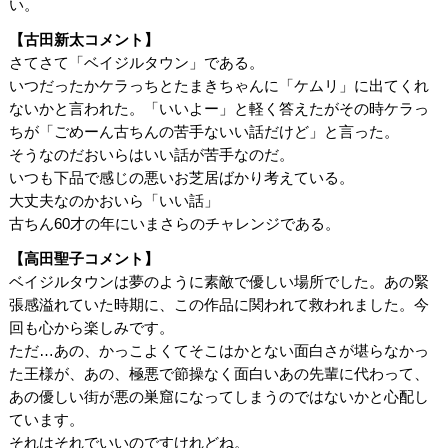
い。
【古田新太コメント】
さてさて「ベイジルタウン」である。
いつだったかケラっちとたまきちゃんに「ケムリ」に出てくれ
ないかと言われた。「いいよー」と軽く答えたがその時ケラっ
ちが「ごめーん古ちんの苦手ないい話だけど」と言った。
そうなのだおいらはいい話が苦手なのだ。
いつも下品で感じの悪いお芝居ばかり考えている。
大丈夫なのかおいら「いい話」
古ちん60才の年にいまさらのチャレンジである。
【高田聖子コメント】
ベイジルタウンは夢のように素敵で優しい場所でした。あの緊
張感溢れていた時期に、この作品に関われて救われました。今
回も心から楽しみです。
ただ…あの、かっこよくてそこはかとない面白さが堪らなかっ
た王様が、あの、極悪で節操なく面白いあの先輩に代わって、
あの優しい街が悪の巣窟になってしまうのではないかと心配し
ています。
それはそれでいいのですけれどね。